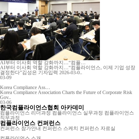
AI부터 이사회 역할 강화까지…“컴플…
AI부터 이사회 역할 강화까지…“컴플라이언스, 이제 기업 성장
결정한다”김성은 기자입력 2026-03-0..
03-09
Korea Compliance Ass…
Korea Compliance Association Charts the Future of Corporate Risk
Gov..
03-06
한국컴플라이언스협회 아카데미
컴플라이언스 리더과정
컴플라이언스 실무과정
컴플라이언스
직무과정
컴플라이언스 컨퍼런스
컨퍼런스 참가안내
컨퍼런스 스케치
컨퍼런스 자료실
컴플라이언스 소개