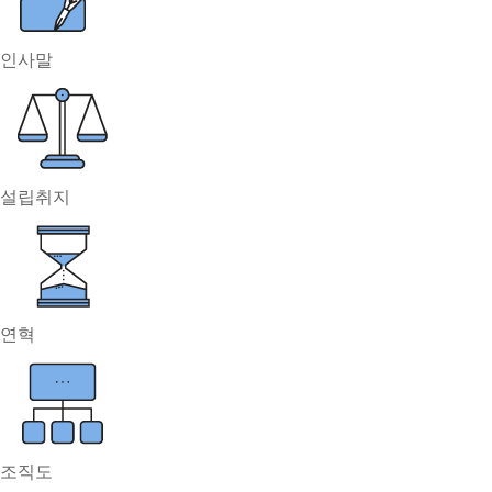
인사말
설립취지
연혁
조직도