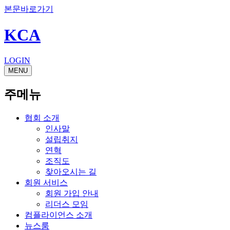
본문바로가기
KCA
LOGIN
MENU
주메뉴
협회 소개
인사말
설립취지
연혁
조직도
찾아오시는 길
회원 서비스
회원 가입 안내
리더스 모임
컴플라이언스 소개
뉴스룸