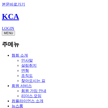
본문바로가기
KCA
LOGIN
MENU
주메뉴
협회 소개
인사말
설립취지
연혁
조직도
찾아오시는 길
회원 서비스
회원 가입 안내
리더스 모임
컴플라이언스 소개
뉴스룸