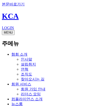
본문바로가기
KCA
LOGIN
MENU
주메뉴
협회 소개
인사말
설립취지
연혁
조직도
찾아오시는 길
회원 서비스
회원 가입 안내
리더스 모임
컴플라이언스 소개
뉴스룸