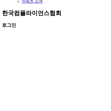
어워즈 소개
한국컴플라이언스협회
로그인
회원로그인
로그
자동로그인
회원가입
아이디/비밀번호 찾기
이용약관
개인정보처리방침
이메일주소 무단수집 거부
관리자
주소
경기도 용인시 기흥구 기흥로 58-1 기흥ICT밸리 A동 1
고유번호
174-82-00495