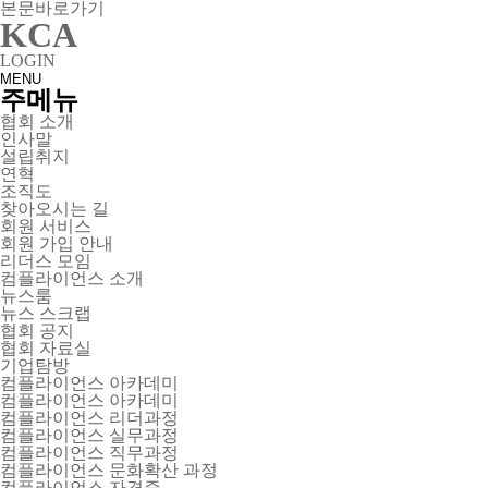
본문바로가기
KCA
LOGIN
MENU
주메뉴
협회 소개
인사말
설립취지
연혁
조직도
찾아오시는 길
회원 서비스
회원 가입 안내
리더스 모임
컴플라이언스 소개
뉴스룸
뉴스 스크랩
협회 공지
협회 자료실
기업탐방
컴플라이언스 아카데미
컴플라이언스 아카데미
컴플라이언스 리더과정
컴플라이언스 실무과정
컴플라이언스 직무과정
컴플라이언스 문화확산 과정
컴플라이언스 자격증