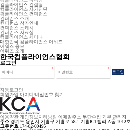
컴플라이언스 컨설팅
컴플라이언스 자가진단
컴플라이언스 컨퍼런스
컨퍼런스 소개
컨퍼런스 참가안내
컨퍼런스 스케치
컨퍼런스 자료실
컴플라이언스 세미나
대한민국 컴플라이언스 어워즈
어워즈 응모
어워즈 소개
한국컴플라이언스협회
로그인
로그인
자동로그인
회원가입
아이디/비밀번호 찾기
이용약관
개인정보처리방침
이메일주소 무단수집 거부
관리자
주소
경기도 용인시 기흥구 기흥로 58-1 기흥ICT밸리 A동 1
고유번호
174-82-00495